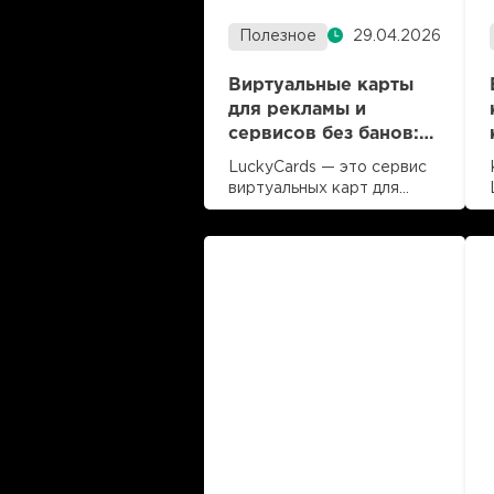
Полезное
29.04.2026
Виртуальные карты
для рекламы и
сервисов без банов:
обзор LuckyCards
LuckyCards — это сервис
виртуальных карт для
арбитража внутри
Читать далее
экосистемы LuckyGroup (в
время чтения 4 мин
которую входим мы,
LuckyOnline, а также
LuckyFeed, LuckyTeam и
другие проекты). За
LuckyGroup стоит 10 лет
работы с трафиком,
собственные
медиабаинговые команды и
миллионные рекламные
бюджеты. Изначально
LuckyCards создавался как
внутренний инструмент.