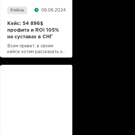
Кейсы
06.06.2024
Кейс: 54 896$
профита и ROI 105%
на суставах в СНГ
Всем привет, в своем
кейсе хотим рассказать об
обратной стороне залива
Читать далее
на офферы и, вопреки
время чтения 5 мин
распространенному
мнению, показать, что не
всегда нужно стремиться
выжать максимум из
оффера в короткий срок.
Наш опыт работы с
LuckyOnline показал, что
офферы могут жить долго
и стабильно приносить
результаты. В кейсе
поделимся нашим
шестимесячным заливом