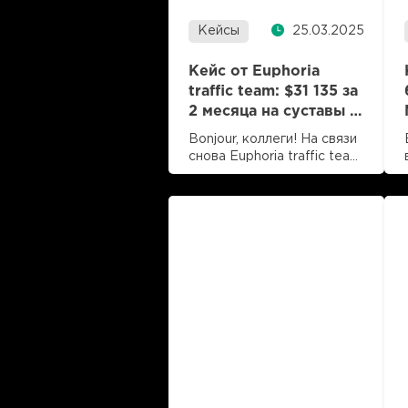
При работе с внешними
платежными сервисами
Кейсы
25.03.2025
наши байеры регулярно
сталкивались со…
Кейс от Euphoria
traffic team: $31 135 за
2 месяца на суставы с
FB во Франции
Bonjour, коллеги! На связи
снова Euphoria traffic team,
и мы с новым кейсом из
Читать далее
серии «А так можно
время чтения 4 мин
было?». Вместе с
LuckyOnline решили
протестировать Францию.
Гео интересное, и не
отжатое, хоть и
считается, что там
непросто добиться
высокого аппрува. Но на
деле оказалось всё иначе:
при правильном подходе
Франция отлично льется и
приносит солидный