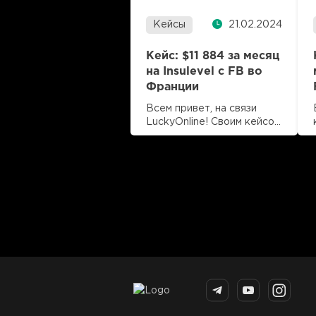
профит….
Кейсы
21.02.2024
Кейс: $11 884 за месяц
на Insulevel с FB во
Франции
Всем привет, на связи
LuckyOnline! Своим кейсом
пролива поделятся наши
Читать далее
партнеры из команды
время чтения 5 мин
Nutrakill. После анализа
библиотеки FB и
рекомендаций менеджера
Lucky Online наш выбор
пал на оффер Insulevel.
Исходные данные Оффер:
Insulevel Источник
трафика: FB ГЕО:
Франция Период пролива:
06.10.2023–14.11.2023
Всего лидов: 3116
(валидных)