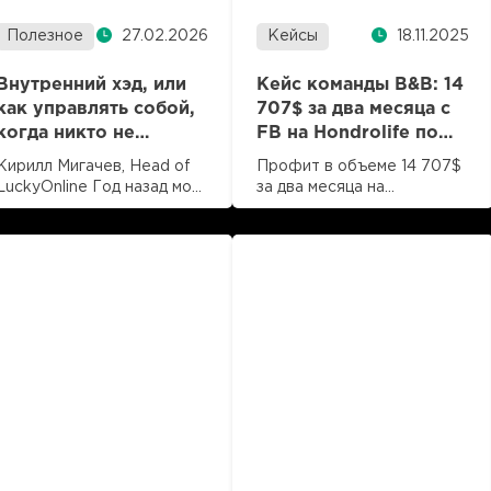
Полезное
Кейсы
27.02.2026
18.11.2025
Внутренний хэд, или
Кейс команды B&B: 14
как управлять собой,
707$ за два месяца с
когда никто не
FB на Hondrolife по
говорит, что делать
Италии
Кирилл Мигачев, Head of
Профит в объеме 14 707$
LuckyOnline Год назад мой
за два месяца на
рабочий вторник выглядел
Hondrolife: опыт команды
Читать далее
Читать далее
так: с утра 40
B&B и LuckyOnline.
время чтения 8 мин
время чтения 3 мин
непрочитанных
сообщений, три «срочных»
задачи по разным отделам,
встреча на полтора часа,
на которой можно было не
быть. К вечеру —
усталость, ноль прогресса
по важным задачам и
ощущение, что меня весь
день носило по волнам.
Представьте одно ведро
воды…