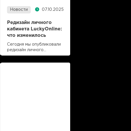
Новости
07.10.2025
Редизайн личного
кабинета LuckyOnline:
что изменилось
Сегодня мы опубликовали
редизайн личного
кабинета партнеров.
Читать далее
Изменения коснулись
время чтения 2 мин
разделов Главной
страницы, Настроек
кабинета, Офферов и
условий, Финансов и
Инструментов.