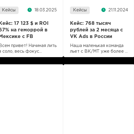
Кейсы
Кейсы
18.03.2025
21.11.2024
Кейс: 17 123 $ и ROI
Кейс: 768 тысяч
67% на геморрой в
рублей за 2 месяца с
Мексике с FB
VK Ads в России
Всем привет! Начиная лить
Наша маленькая команда
в соло, весь фокус
льет с ВК/МТ уже более 6
внимания был направлен
лет. Раньше, конечно,
Читать далее
Читать далее
по канону на Латам.
было лучше, но сейчас на
время чтения 2 мин
время чтения 2 мин
Оффер: Revitix ПП:
«бутерброд с икрой»
LuckyOnline Источник:
можно заработать.
Facebook ГЕО: Мексика
Спросили у менеджера в
Срок отлива: 27.11.2024-
LuckyOnline актуальный
12.01.2025 Всего лидов:
топ офферов под вк.
2723 Подтвержденных:
Начали тесты всех подряд,
663 (24.35%) Потрачено:
оффер крем для лица
10 229 $ Получено: 17 123 $
«Молодильный спас»
Профит: 6 894 $ ROI: 67%
зацепился и дал неплохой
Выбор оффера Давно
объем. Про него и будет
смотрел в спае на тему
кейс. Оффер:
геморроя….
Молодильный спас…