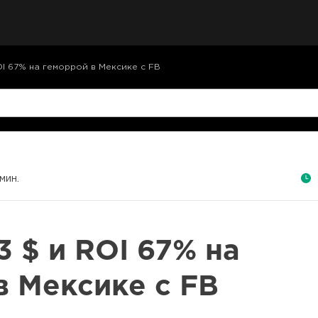
ROI 67% на геморрой в Мексике с FB
мин.
23 $ и ROI 67% на
в Мексике с FB