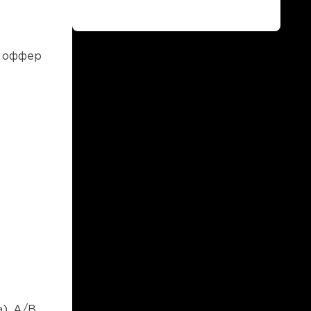
правильном подходе Франция
отлично льется и приносит
солидный профит….
й оффер
).
A/B