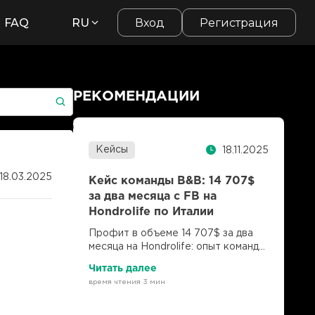
FAQ
RU
Вход
Регистрация
РЕКОМЕНДАЦИИ
Кейсы
18.11.2025
18.03.2025
Кейс команды B&B: 14 707$
за два месяца с FB на
Hondrolife по Италии
Профит в объеме 14 707$ за два
месяца на Hondrolife: опыт команды
B&B и LuckyOnline.
Читать далее
время чтения 3 мин