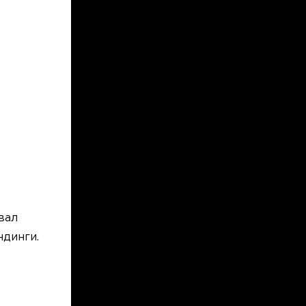
вал
ндинги.