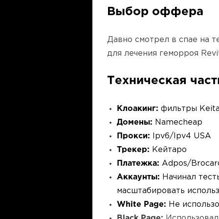
Выбор оффера
Давно смотрел в спае на 
для лечения геморроя Revit
Техническая част
Клоакинг:
фильтры Keita
Домены:
Namecheap
Прокси:
Ipv6/Ipv4 USA
Трекер:
Кейтаро
Платежка:
Adpos/Brocar
Аккаунты:
Начинал тесты
масштабировать использ
White Page:
Не использо
Black Page:
Использовал 