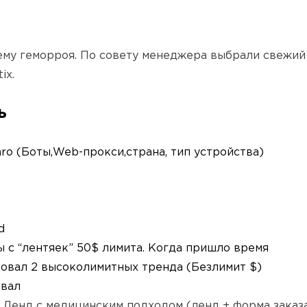
тему геморроя. По совету менеджера выбрали свежи
ix.
ь
ro (Боты,Web-прокси,страна, тип устройства)
d
 с “лентяек” 50$ лимита. Когда пришло время
овал 2 высоколимитных тренда (Безлимит $)
вал
Ленд с медицинским подходом (ленд + форма заказа