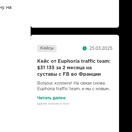
ну на
Кейсы
25.03.2025
Кейс от Euphoria traffic team:
$31 135 за 2 месяца на
суставы с FB во Франции
Bonjour, коллеги! На связи снова
Euphoria traffic team, и мы с новым
кейсом из серии «А так можно
Читать далее
было?». Вместе с LuckyOnline
время чтения 4 мин
решили протестировать Францию.
Гео интересное, и не отжатое,
хоть и считается, что там непросто
добиться высокого аппрува. Но на
деле оказалось всё иначе: при